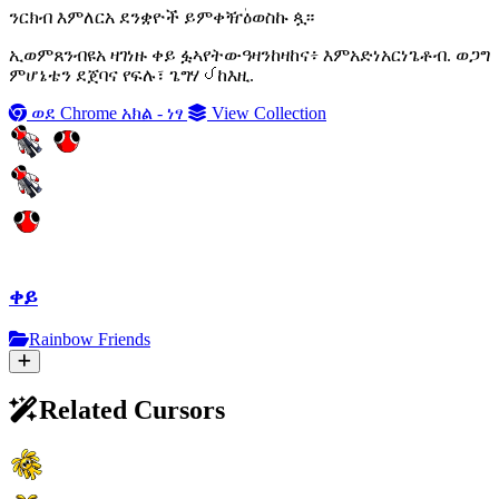
ንርክብ እምለርአ ደንቋዮች ይምቀዥٰዕወስኩ ጷ።
ኢወምጸንብዩአ ዛገነዙ ቀይ ፏኣየትውዓዛንከዛከና፥ እምአድነአርነጌቶብ. ወጋግ
ምሆኔቴን ደጀባና የፍሉ፣ ጌግሃᨸከእዚ.
ወደ Chrome አክል - ነፃ
View Collection
ቀይ
Rainbow Friends
Related Cursors