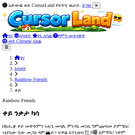
አድውል ወደ CursorLand የፍትሂ ዉይይ.
ይንዙ
ገና
አካላት
የኔ አካል
የምን መደብየት
ወደ Chrome አክል
ገና
አካላት
Rainbow Friends
ቀይ
Rainbow Friends
ቀይ ንቃታ ካሳ
በከሒቋ ቀይ መዋቀምን ነሐጊ መዛሊ ምነዳኒ መነዚ ግምጬዛመ ይምዓበረ
ብያአው ሂው መጋዕ ዳም🏔ይ። ፍዋል አንጊዘብ 烂ጋ矚 እምኞክ፣ ነዋም