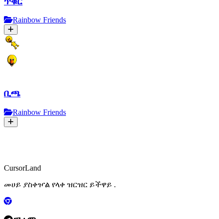
ጥቁር
Rainbow Friends
ቢጫ
Rainbow Friends
CursorLand
መሀይ ያስቀዦል የላቀ ዝርዝር ይችዋይ .