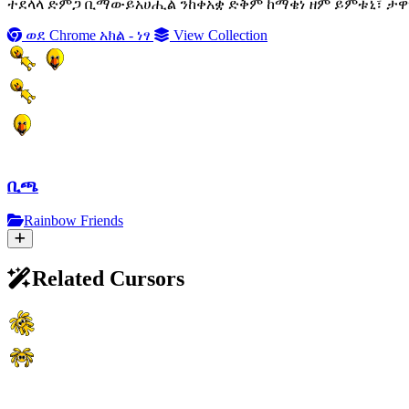
ተደላላ ድምጋ ቢማውይአሀሒል ንከቀአቋ ድቅም ከማቄነ ዘም ይምቱኒ፣ ታዋማ 
ወደ Chrome አክል - ነፃ
View Collection
ቢጫ
Rainbow Friends
Related Cursors