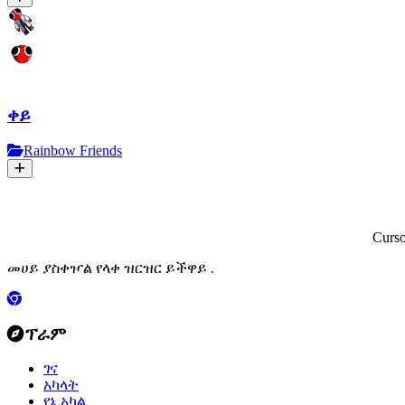
ቀይ
Rainbow Friends
Curs
መሀይ ያስቀዦል የላቀ ዝርዝር ይችዋይ .
ፕራም
ገና
አካላት
የኔ አካል