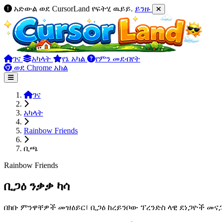
አድውል ወደ CursorLand የፍትሂ ዉይይ.
ይንዙ
ገና
አካላት
የኔ አካል
የምን መደብየት
ወደ Chrome አክል
ገና
አካላት
Rainbow Friends
ቢጫ
Rainbow Friends
ቢጋዕ ንቃቃ ካሳ
በክቡ ምንዋቸዎች መዝዕይር፣ ቢጋዕ ከረይንቦው ፕረንድስ ላዊ ደነጋዮች መ