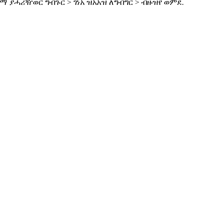
ያሓሪዥወር ግብጉር > ገነአ ዝአአዝ ለግብግር > ብዙዝየ ወምደ.