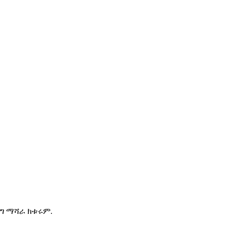
ግ ማሻራ ክቱሩም.