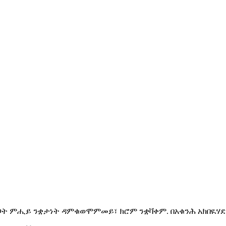
ናጋት ምሒይ ንቋታነት ዳምቁወሞምመይ፣ ክሮም ንቋቫቀም. በአቁንሕ አክበዪሃደ