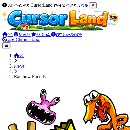
አድውል ወደ CursorLand የፍትሂ ዉይይ.
ይንዙ
ገና
አካላት
የኔ አካል
የምን መደብየት
ወደ Chrome አክል
ገና
አካላት
Rainbow Friends