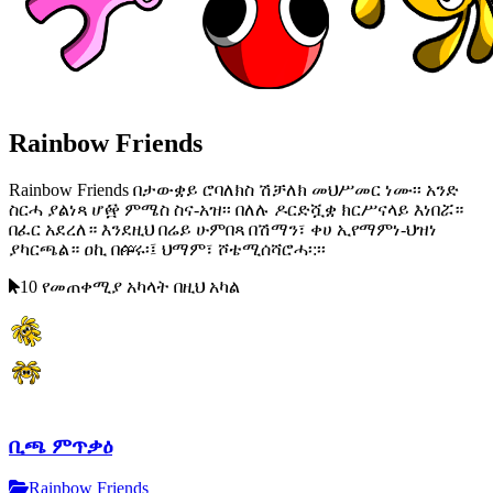
Rainbow Friends
Rainbow Friends በታውቋይ ሮባለክስ ሽቻለክ መህሥመር ነሙ፡፡ አንድ
ስርሓ ያልነጻ ሆ፼ ምሜስ ስና-አዝ፡፡ በለሉ ዶርድሿቋ ክርሥናላይ እነበሯ።
በፈር አደረለ። እንደዚህ በሬይ ሁምበጻ በሽማን፣ ቀሀ ኢየማምነ-ህዝነ
ያካርጫል። ዐኪ በᢅሱሩ፡፤ ህማም፣ ሾቴሚሰሻሮሓ፡:፡፡
10 የመጠቀሚያ አካላት በዚህ አካል
ቢጫ ምጥቃዕ
Rainbow Friends