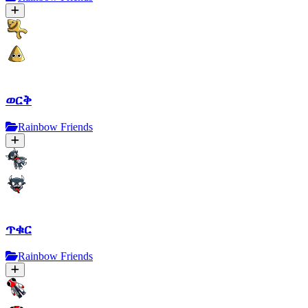
ወርቅ
Rainbow Friends
ጥቁር
Rainbow Friends