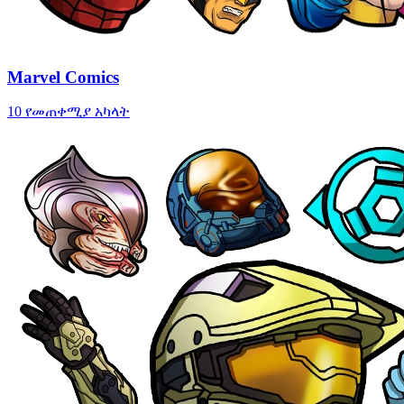
Marvel Comics
10 የመጠቀሚያ አካላት