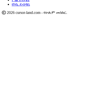
የኮኪ ደብዳቤ
2026 cursor-land.com - የሁሉም መስከር.