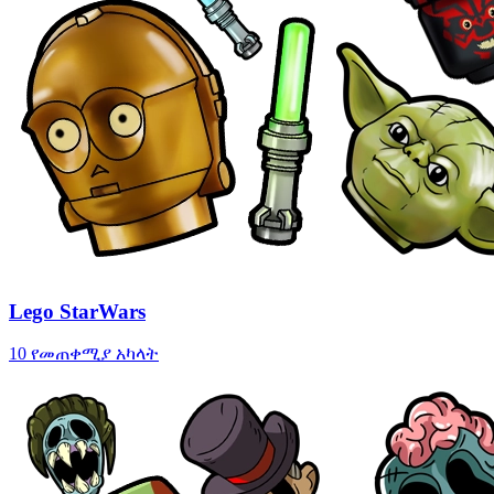
Lego StarWars
10 የመጠቀሚያ አካላት