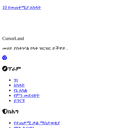
10 የመጠቀሚያ አካላት
CursorLand
መሀይ ያስቀዦል የላቀ ዝርዝር ይችዋይ .
ፕራም
ገና
አካላት
የኔ አካል
የምን መደብየት
ይገናኙ
በሕግ
የተጠቃሚ ቃል ማስታወቂያ
የግል ደብዳቤ