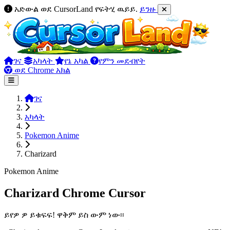
አድውል ወደ CursorLand የፍትሂ ዉይይ.
ይንዙ
ገና
አካላት
የኔ አካል
የምን መደብየት
ወደ Chrome አክል
ገና
አካላት
Pokemon Anime
Charizard
Pokemon Anime
Charizard Chrome Cursor
ይየዎ ዎ ይቁፍፍ! ዋቅም ይስ ውም ነው፡፡