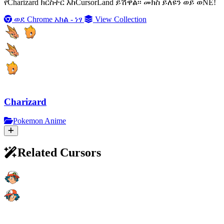
የCharizard ክርስተር እከCursorLand ይሽዋል፡፡ መክስ ይለዩን ወይ ወNE!
ወደ Chrome አክል - ነፃ
View Collection
Charizard
Pokemon Anime
Related Cursors