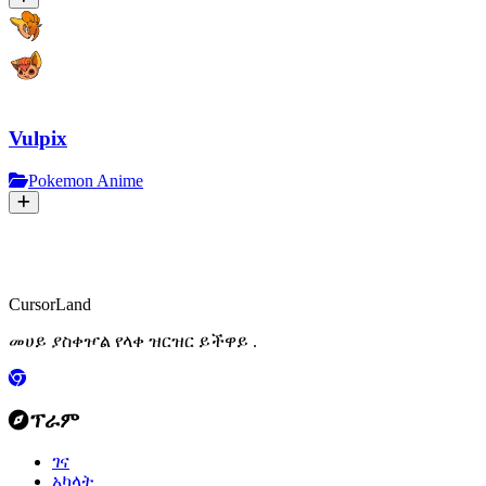
Vulpix
Pokemon Anime
CursorLand
መሀይ ያስቀዦል የላቀ ዝርዝር ይችዋይ .
ፕራም
ገና
አካላት