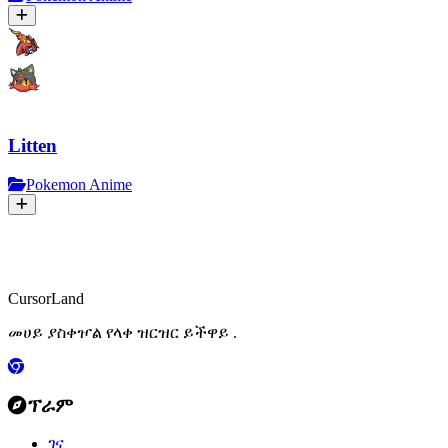
Litten
Pokemon Anime
CursorLand
መሀይ ያስቀዦል የላቀ ዝርዝር ይችዋይ .
ፕራም
ገና