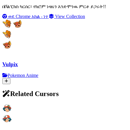
በቮልፒክስ ካርሰር፣ የክሮም ነዛዜን እንድሞንዉ ምርቶ ይጋሩት!!
ወደ Chrome አክል - ነፃ
View Collection
Vulpix
Pokemon Anime
Related Cursors