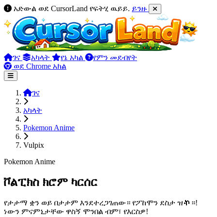
አድውል ወደ CursorLand የፍትሂ ዉይይ.
ይንዙ
ገና
አካላት
የኔ አካል
የምን መደብየት
ወደ Chrome አክል
ገና
አካላት
Pokemon Anime
Vulpix
Pokemon Anime
ቮልፒክስ ክሮም ካርሰር
የታታማ ቋን ወይ በታታም እንደተረጋገጠው። የፖከሞን ደስታ ዝኯ።!
ነውን ምናምኒታቸው ዋስኝ ሞንበል ብም፣ የእርስዎ!