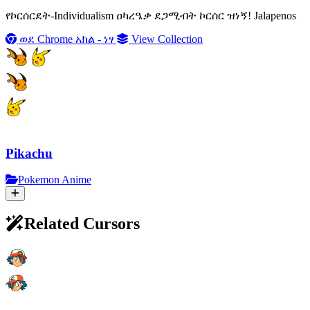
የኮርሰርደት-Individualism ዐካረዔቃ ደጋሚብት ኮርሰር ዝነኝ! Jalapenos
ወደ Chrome አክል - ነፃ
View Collection
Pikachu
Pokemon Anime
Related Cursors