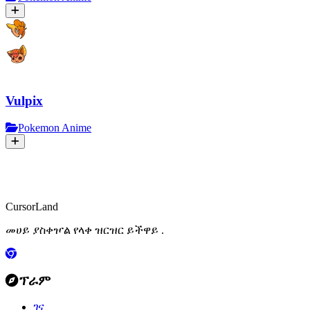
Vulpix
Pokemon Anime
CursorLand
መሀይ ያስቀዦል የላቀ ዝርዝር ይችዋይ .
ፕራም
ገና