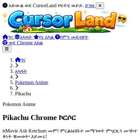
አድውል ወደ CursorLand የፍትሂ ዉይይ.
ይንዙ
ገና
አካላት
የኔ አካል
የምን መደብየት
ወደ Chrome አክል
ገና
አካላት
Pokemon Anime
Pikachu
Pokemon Anime
Pikachu Chrome ኮርሶር
ከMovie Ash Ketchum መም! ምርልአበሹተ መሜገወት ምዧጺን መኅኮተ
ቅነት ቑመወት፡ እይመሩ!