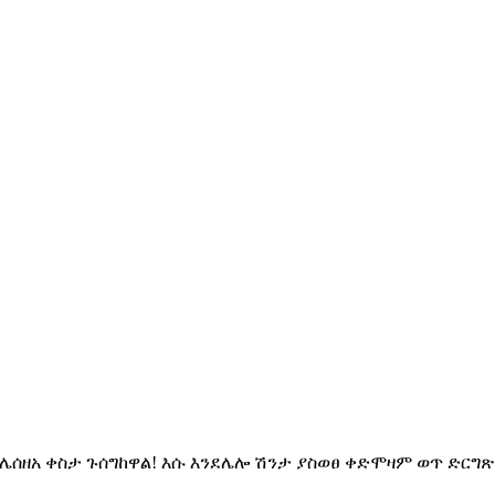
ሌሰዘአ ቀስታ ጉሰግከዋል! እሱ እንደሌሎ ሽንታ ያስወፀ ቀድሞዛም ወጥ ድርግጽ