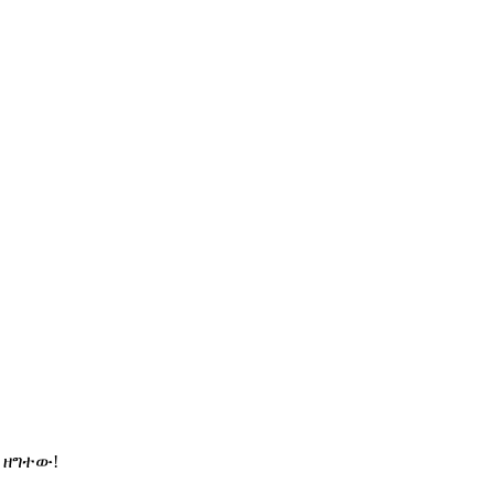
 ዘግተው!