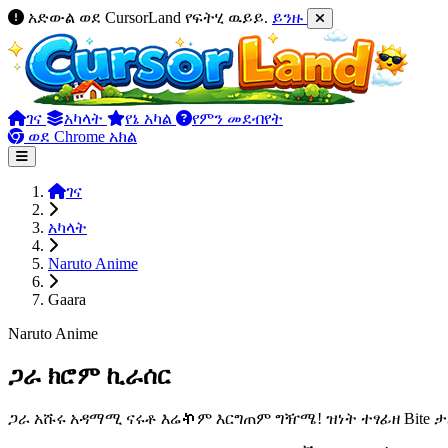
አድውል ወደ CursorLand የፍትሂ ዉይይ.
ይንዙ
ገና
አካላት
የኔ አካል
የምን መደብየት
ወደ Chrome አክል
ገና
አካላት
Naruto Anime
Gaara
Naruto Anime
ጋራ ክሮም ኪራሰር
ጋራ አሹሩ አዳማሚ ናሩቶ እሬኯም እርግጠም ግዥሜ! ዝነት ተፃፊዘ Bite ታ