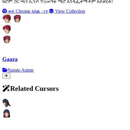
ክሮም ጋር ጫን ኢንዶ ፕረመግቱ ሜሮ እንዲፌቀማችም እይፀሂቱ!
ወደ Chrome አክል - ነፃ
View Collection
Gaara
Naruto Anime
Related Cursors