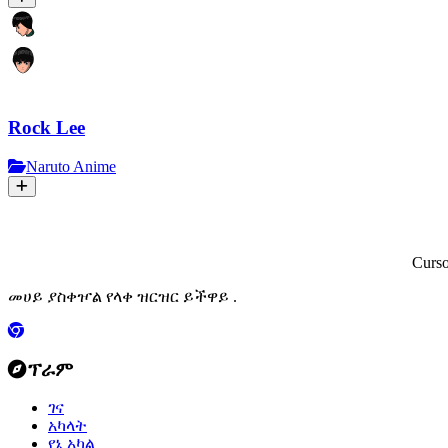
Rock Lee
Naruto Anime
Curs
መሀይ ያስቀዦል የላቀ ዝርዝር ይችዋይ .
ፕራም
ገና
አካላት
የኔ አካል