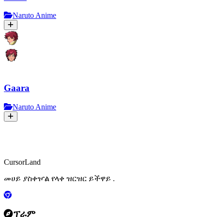
Naruto Anime
Gaara
Naruto Anime
CursorLand
መሀይ ያስቀዦል የላቀ ዝርዝር ይችዋይ .
ፕራም