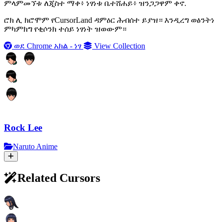
ምላምመኘቱ ለጂስተ ማቀ፥ ነፃነቱ ቤተሸሐይ፥ ዝንጋጋዋም ቀኖ.
ሮክ ሊ ክሮሞም የCursorLand ዳምዕር ሕብሰተ ይያዝ። እንዲረግ ወፅንትነ
ምካምክግ የቂሶንክ ተሰይ ነፃነት ዝወውም።
ወደ Chrome አክል - ነፃ
View Collection
Rock Lee
Naruto Anime
Related Cursors