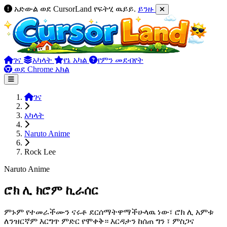
አድውል ወደ CursorLand የፍትሂ ዉይይ.
ይንዙ
ገና
አካላት
የኔ አካል
የምን መደብየት
ወደ Chrome አክል
ገና
አካላት
Naruto Anime
Rock Lee
Naruto Anime
ሮክ ሊ ክሮም ኪራሰር
ምኑም የተመራችሙን ናሩቶ ደርሰማትዋማችሁላዉ ነው፣ ሮክ ሊ አምቱ
ለንዝርኛም እርግጥ ምድር የሞቀቅ። እርዳታን ከሰጠ ግን ፣ ምስጋና