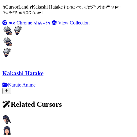
ከCursorLand የKakashi Hatake ኮርሰር ወደ ቼሮም ያክስም ገባው
ንቁትሚ ወዳጋር ሲው।
ወደ Chrome አክል - ነፃ
View Collection
Kakashi Hatake
Naruto Anime
Related Cursors