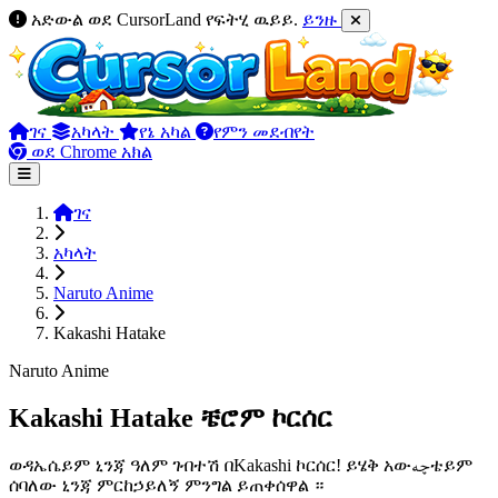
አድውል ወደ CursorLand የፍትሂ ዉይይ.
ይንዙ
ገና
አካላት
የኔ አካል
የምን መደብየት
ወደ Chrome አክል
ገና
አካላት
Naruto Anime
Kakashi Hatake
Naruto Anime
Kakashi Hatake ቼሮም ኮርሰር
ወዳኤሴይም ኒንጃ ዓለም ገብተሽ በKakashi ኮርሰር! ይሄቅ አውچهቴይም
ሰባለው ኒንጃ ምርከኃይለኝ ምንግል ይጠቀሰዋል ።