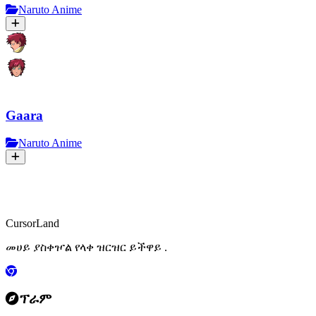
Naruto Anime
Gaara
Naruto Anime
CursorLand
መሀይ ያስቀዦል የላቀ ዝርዝር ይችዋይ .
ፕራም