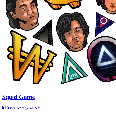
Squid Game
10 የመጠቀሚያ አካላት