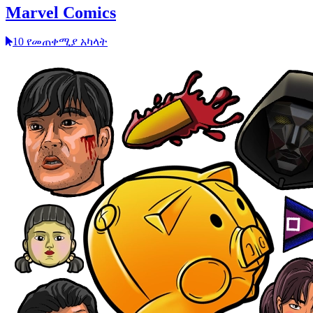
Marvel Comics
10 የመጠቀሚያ አካላት