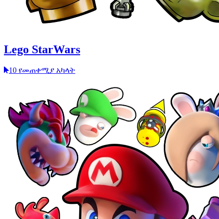
Lego StarWars
10 የመጠቀሚያ አካላት