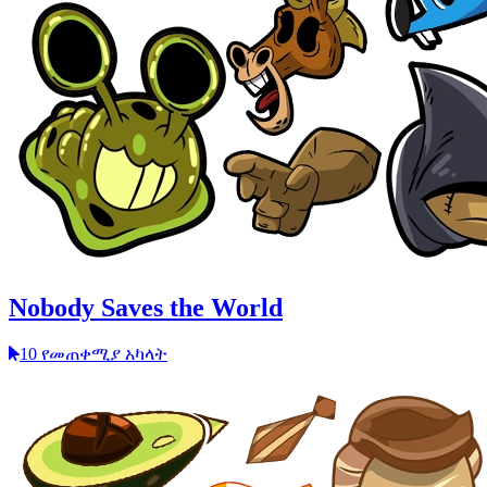
Nobody Saves the World
10 የመጠቀሚያ አካላት