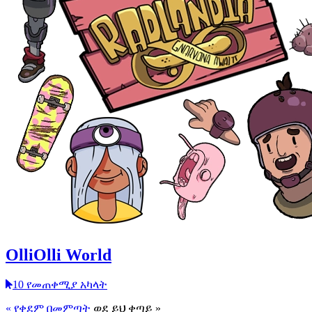
OlliOlli World
10 የመጠቀሚያ አካላት
« የቀደም በመምጣት
ወደ ይህ ቀጣይ »