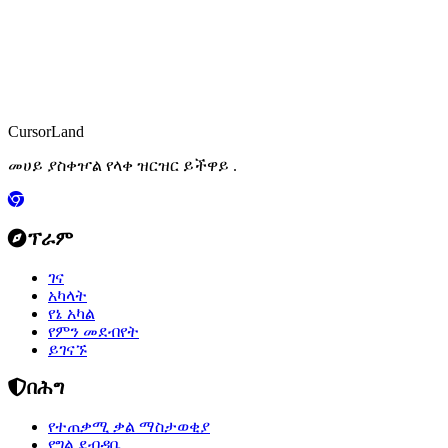
CursorLand
መሀይ ያስቀዦል የላቀ ዝርዝር ይችዋይ .
ፕራም
ገና
አካላት
የኔ አካል
የምን መደብየት
ይገናኙ
በሕግ
የተጠቃሚ ቃል ማስታወቂያ
የግል ደብዳቤ