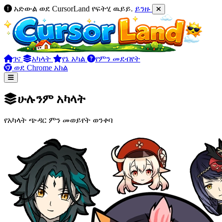
አድውል ወደ CursorLand የፍትሂ ዉይይ.
ይንዙ
ገና
አካላት
የኔ አካል
የምን መደብየት
ወደ Chrome አክል
ሁሉንም አካላት
የአካላት ጭዳር ምን መወይየት ወንቀባ