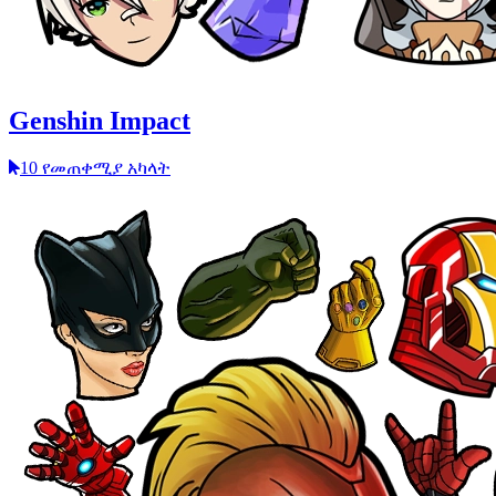
Genshin Impact
10 የመጠቀሚያ አካላት