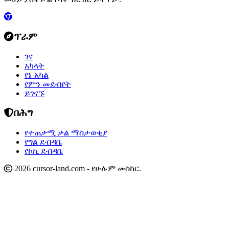
ፕራም
ገና
አካላት
የኔ አካል
የምን መደብየት
ይገናኙ
በሕግ
የተጠቃሚ ቃል ማስታወቂያ
የግል ደብዳቤ
የኮኪ ደብዳቤ
2026 cursor-land.com - የሁሉም መስከር.