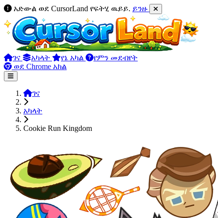
አድውል ወደ CursorLand የፍትሂ ዉይይ.
ይንዙ
ገና
አካላት
የኔ አካል
የምን መደብየት
ወደ Chrome አክል
ገና
አካላት
Cookie Run Kingdom