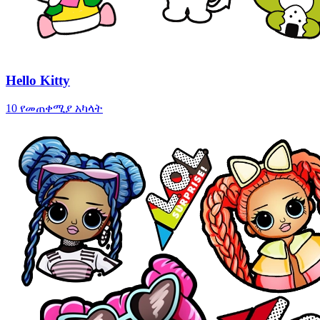
Hello Kitty
10 የመጠቀሚያ አካላት