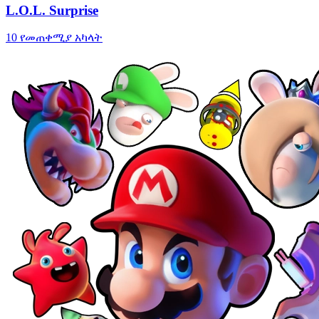
L.O.L. Surprise
10 የመጠቀሚያ አካላት