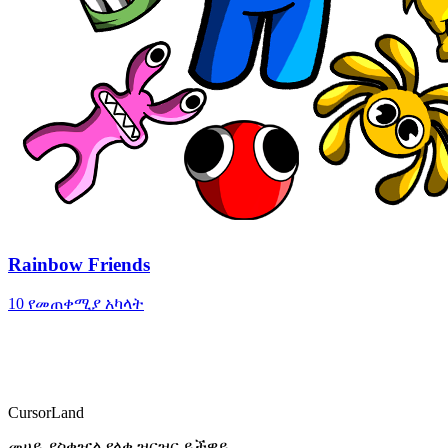
Rainbow Friends
10 የመጠቀሚያ አካላት
CursorLand
መሀይ ያስቀዦል የላቀ ዝርዝር ይችዋይ .