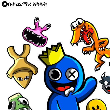
በተጨማሪ አካላት