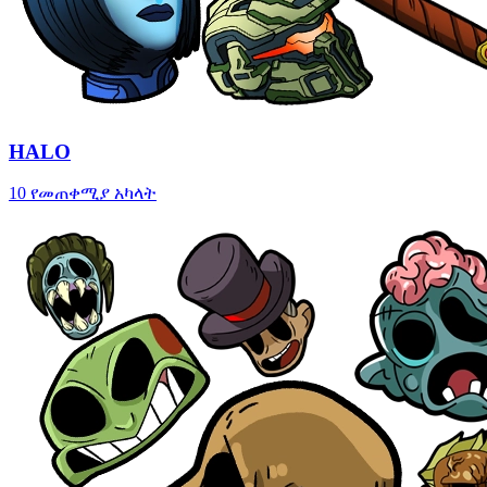
HALO
10 የመጠቀሚያ አካላት