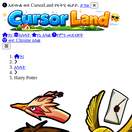
አድውል ወደ CursorLand የፍትሂ ዉይይ.
ይንዙ
ገና
አካላት
የኔ አካል
የምን መደብየት
ወደ Chrome አክል
ገና
አካላት
Harry Potter