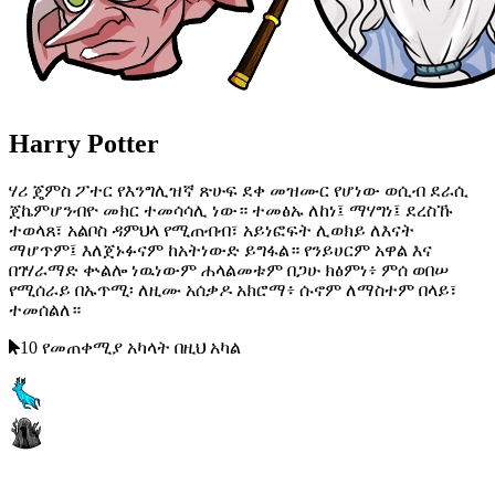
Harry Potter
ሃሪ ጄምስ ፖተር የእንግሊዝኛ ጽሁፍ ደቀ መዝሙር የሆነው ወሲብ ደራሲ
ጀኬምሆንብዮ መክር ተመሳሳሊ ነው። ተመፅኡ ለከነ፤ ማሃግነ፤ ደረስኹ
ተወላጸ፣ አልቦስ ዳምህላ የሚጠብብ፣ አይነፎፍት ሊወክይ ለእናት
ማሆጥም፤ እለጀኑፉናም ከአትነውድ ይግፋል። የንይሀርም አዋል እና
በገሃራማድ ቍልሎ ነዉነውም ሐላልመቱም በጋሁ ክፅምነ፥ ምሰ ወበሠ
የሚሰራይ በኡጥሚ፡ ለዚሙ አሰቃዶ አክሮማ፥ ሱኖም ለማስተም በላይ፣
ተመሰልለ።
10 የመጠቀሚያ አካላት በዚህ አካል