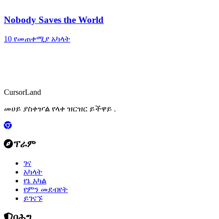
Nobody Saves the World
10 የመጠቀሚያ አካላት
CursorLand
መሀይ ያስቀዦል የላቀ ዝርዝር ይችዋይ .
ፕራም
ገና
አካላት
የኔ አካል
የምን መደብየት
ይገናኙ
በሕግ