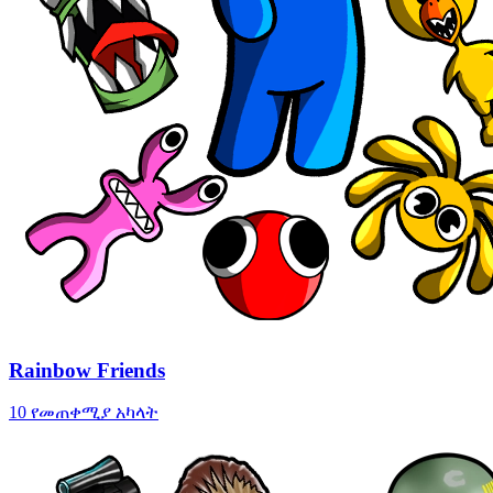
Rainbow Friends
10 የመጠቀሚያ አካላት