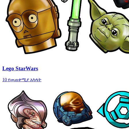
Lego StarWars
10 የመጠቀሚያ አካላት