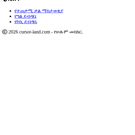
የተጠቃሚ ቃል ማስታወቂያ
የግል ደብዳቤ
የኮኪ ደብዳቤ
2026 cursor-land.com - የሁሉም መስከር.