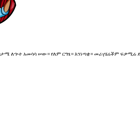
ብታሜ ለኍተ አመሳሳ ሠው። የለም ርግፄ። እንነጣቋ። መራγሄሬቾም ፍቃሚሬ ድ