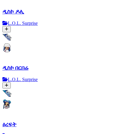
ዲስኮ ዶሊ
L.O.L. Surprise
ዲስኮ በርበሬ
L.O.L. Surprise
ዕረፍት