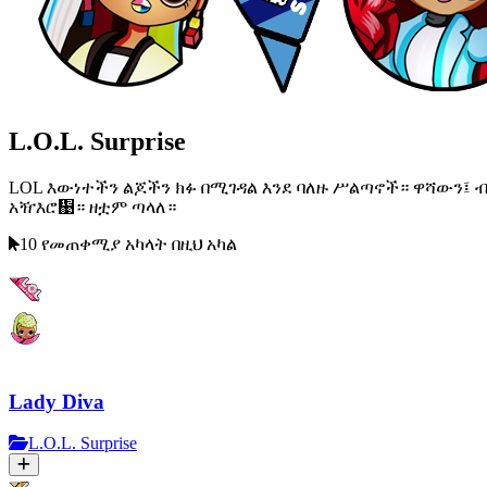
L.O.L. Surprise
LOL እውነተችን ልጆችን ክፉ በሚገዳል እንደ ባለዙ ሥልጣኖች። ዋሻውን፤ 
አዥእሮ኉። ዘቷም ጣላለ።
10 የመጠቀሚያ አካላት በዚህ አካል
Lady Diva
L.O.L. Surprise