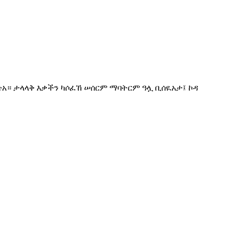
አ። ታላላቅ እቃችን ካሶፈኸ ሠሰርም ማባትርም ዓሏ ቢሰዪአታ፤ ኮዳ