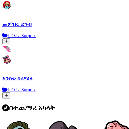
መምህሩ ደንብ
L.O.L. Surprise
እንስቴ ከረሜላ
L.O.L. Surprise
በተጨማሪ አካላት