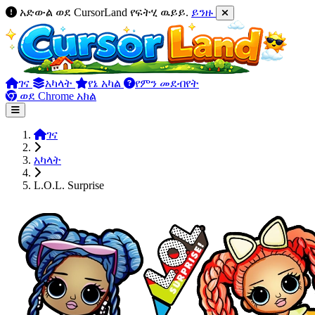
አድውል ወደ CursorLand የፍትሂ ዉይይ.
ይንዙ
ገና
አካላት
የኔ አካል
የምን መደብየት
ወደ Chrome አክል
ገና
አካላት
L.O.L. Surprise