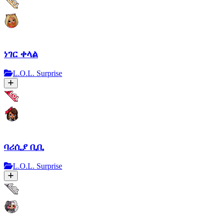
ነገር ቀላል
L.O.L. Surprise
ባሪሲያ ቢቢ
L.O.L. Surprise